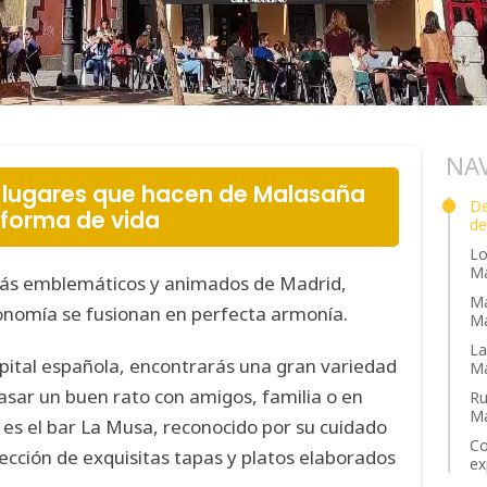
NA
y lugares que hacen de Malasaña
De
forma de vida
de
Lo
Ma
más emblemáticos y animados de Madrid,
Ma
ronomía se fusionan en perfecta armonía.
Ma
La
apital española, encontrarás una gran variedad
Ma
asar un buen rato con amigos, familia o en
Ru
Ma
 es el bar La Musa, reconocido por su cuidado
Co
lección de exquisitas tapas y platos elaborados
ex