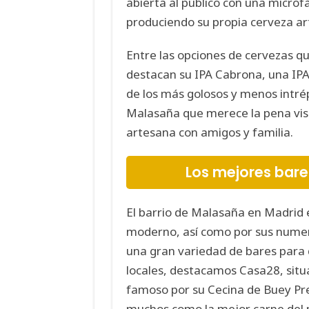
abierta al público con una microf
produciendo su propia cerveza ar
Entre las opciones de cervezas q
destacan su IPA Cabrona, una IPA c
de los más golosos y menos intrép
Malasaña que merece la pena visi
artesana con amigos y familia.
Los mejores bar
El barrio de Malasaña en Madrid
moderno, así como por sus numer
una gran variedad de bares para d
locales, destacamos Casa28, situad
famoso por su Cecina de Buey Pr
muchos como la mejor carne del